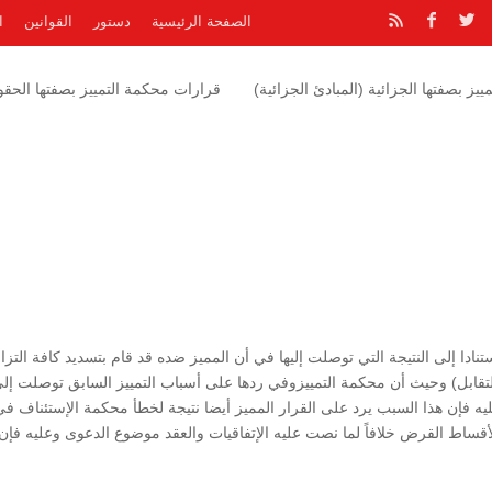
الصفحة الرئيسية
دستور
القوانين
ا
يز بصفتها الجزائية (المبادئ الجزائية)
قرارات محكمة التمييز بصفتها الحقوق
ادا إلى النتيجة التي توصلت إليها في أن المميز ضده قد قام بتسديد كافة التزام
 بالتقابل) وحيث أن محكمة التمييزوفي ردها على أسباب التمييز السابق توصلت إل
يه فإن هذا السبب يرد على القرار المميز أيضا نتيجة لخطأ محكمة الإستئناف في
ً لأقساط القرض خلافاً لما نصت عليه الإتفاقيات والعقد موضوع الدعوى وعليه فإن