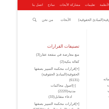
لأنظمة
تعليمات
مشاركة الأبحاث
نماذج
اتصل بنا
ية(المبادئ الحقوقية)
الأبحاث
من نحن
تصنيفات القرارات
منع معارضة في منفعة عقار
(3)
كفالة بنكية
(2)
[+]
قرارات محكمة التمييز بصفتها
الحقوقية(المبادئ الحقوقية)
اته
(6131)
ى
[-]
اصول محاكمات
مدنية
(2220)
ادعاء متقابل
(33)
[+]
قرارات محكمة التمييز بصفتها