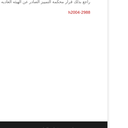
راجع بذلك قرار محكمة التمييز الصادر عن الهيئه العاديه رقم(2988/2004فصل2005
h2004-2988