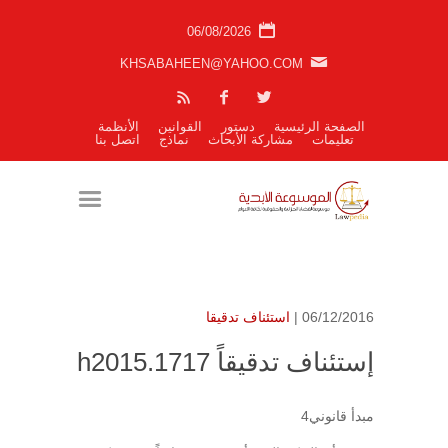
06/08/2026
KHSABAHEEN@YAHOO.COM
الصفحة الرئيسية
دستور
القوانين
الأنظمة
تعليمات
مشاركة الأبحاث
نماذج
اتصل بنا
06/12/2016 |
استئناف تدقيقا
إستئناف تدقيقاً h2015.1717
مبدأ قانوني4