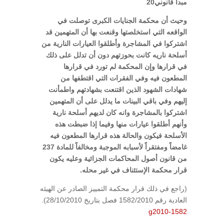
مبدأ قانوني20
وحيث أن محكمة الجنايات الكبرى توصلت في
الواقعه التي استخلصتها وقنعت بها أن المتهمين قد
اشتركوا في المشاجرة وأطلقوا العيارات النارية من
أسلحة ناريه كانت بحوزتهم دون أن تدلل على ذلك
في قرارها وإن المحكمة لم تورد في قرارها
المطعون فيه وفي الفقرات التي اقتطفها من
شهادات الشهود الذين اقتنعت بشهادتهم واطمأنت
إليهم وفي باقي البينات ما يدلل على أن المتهمين
اشتركوا بالمشاجرة وانه كان لديهم أسلحة نارية
وأنهم أطلقوا عيارات منها وفيما إذا ضبطت هذه
الأسلحة فيكون والحالة هذه قرارها المطعون فيه
غامضاً ومفتقراً لأسبابه الموجبة ومخالفاً للمادة 237
من قانون أصول المحاكمات الجزائية وعليه يكون
قرار محكمة الإستئناف في غير محله.
(راجع في ذلك قرار محكمة التمييز الصادر عن الهيئه
العادية رقم 1582/2010 فصل بتاريخ 28/10/2010).
g2010-1582