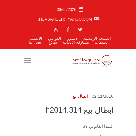
06/08/2026
KHSABAHEEN@YAHOO.COM
الصفحة الرئيسية
دستور
القوانين
الأنظمة
تعليمات
مشاركة الأبحاث
نماذج
اتصل بنا
02/11/2016 |
ابطال بيع
ابطال بيع h2014.314
المبدأ القانوني 39