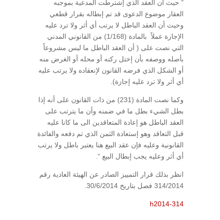
” حيث أن العقد الذي إشترطت المدعية بموجبه
العقار موضوع الدعوى قد تم إبطاله بقرار قطعي
وحيث أن العقد الباطل لا يرتب أي أثر ولا ترد عليه
الإجازة عملاً بالمادة (1/168) من القانوني المدني
التي نصت على ( أن العقد الباطل ما ليس مشروعاً
بأصله ووصفه بأن إختل ركنه أو محله أو الغرض منه
أو الشكل الذي فرضه القانون لإنعقاده ولا يرتب عليه
أي أثر ولا ترد عليه إجازة).
وكما نصت المادة (231) من ذات القانون على أنه إذا
بطل الشيء بطل ما في ضمنه وأن ما يترتب على
العقد الباطل هو إعادة المتعاقدين الى ما كانا عليه
قبل التعاقد وهو إستعادة الثمن الذي تم دفعه والفائدة
القانونية وعليه فإن عقد البيع هنا يعتبر باطل ولا يرتب
أي أثر وعليه يجب إبطال البيع “.
انظر بذلك قرار التمييز الصادر عن الهيئة العادية رقم
314/2014 فصل بتاريخ 30/6/2014.
h2014-314