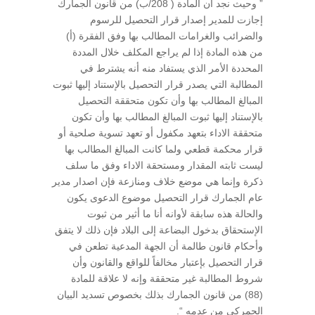
” وحيث نجد أن المادة ( 208/ب) من قانون الجمارك
إجازت للمدير إصدار قرار التحصيل للرسوم
والضرائب والغرامات المطالب بها وفق الفقرة (أ)
من هذه المادة إذا لم يراجع المكلف خلال المددة
المحددة الأمر الذي يستفاد منه أنه يشترط في
المطالبة التي يصدر قرار التحصيل بالإستناد إليها ثبوت
المبالغ المطالب بها وأن تكون متحققة التحصيل
بالإستناد إليها ثبوت المبالغ المطالب بها وأن تكون
متحققة الاداء بتعهد مكفول أو تعهد تسوية صلحية أو
قرار محكمة قطعي ولما كانت المبالغ المطالب بها
ليست ثابته المقدار ومستحقة الاداء وفق ما سلف
ذكرة وإنما هي موضع خلاف ومنازعة فإن اصدار مدير
عام الجمارك قرار التحصيل موضوع الدعوى يكون
والحالة هذه سابقة لأوانه أنا ما أثير من ثبوت
الإستحقاق بدخول البضاعة إلى البلاد فإن ذلك لا يتفق
وأحكام قانون طالمة أن الجهة المدعية تطعن في
قرار التحصيل بإعتبار مخالفاً للواقع والقانون وأن
شروط المطالبة غير متحققة وإنه لا علاقة للمادة
(88) من قانون الجمارك بذلك بخصوص تسديد البيان
الجمركي من عدمه “.