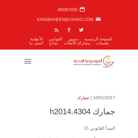
08/08/2026
KHSABAHEEN@YAHOO.COM
الصفحة الرئيسية
دستور
القوانين
الأنظمة
تعليمات
مشاركة الأبحاث
نماذج
اتصل بنا
10/01/2017 |
جمارك
جمارك h2014.4304
المبدأ القانوني 21