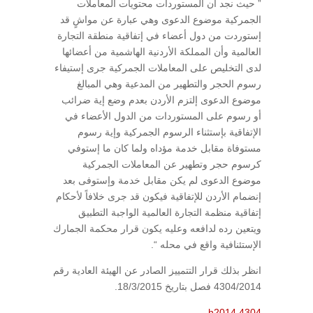
” حيث نجد أن المستوردات محتويات المعاملات
الجمركية موضوع الدعوى وهي عبارة عن مواشٍ قد
إستوردت من دول أعضاء في إتفاقية منطقة التجارة
العالمية وأن المملكة الأردنية الهاشمية من أعضائها
لدى التخليص على المعاملات الجمركية جرى إستيفاء
رسوم الحجر والتطهير من المدعية وهي المبالغ
موضوع الدعوى إلتزم الأردن بعدم وضع إية ضرائب
أو رسوم على المستوردات من الدول الأعضاء في
الإتفاقية بإستثناء الرسوم الجمركية وإية رسوم
مستوفاة مقابل خدمة مؤداه ولما كان ما إستوفي
كرسوم حجر وتطهير عن المعاملات الجمركية
موضوع الدعوى لم يكن مقابل خدمة وإستوفى بعد
إنضمام الأردن للإتفاقية فيكون قد جرى خلافاً لأحكام
إتفاقية منظمة التجارة العالمية الواجبة التطبيق
ويتعين رده لدافعه وعليه يكون قرار محكمة الجمارك
الإستئنافية واقع في محله “.
انظر بذلك قرار التتمييز الصادر عن الهيئة العادية رقم
4304/2014 فصل بتاريخ 18/3/2015.
h2014.4304