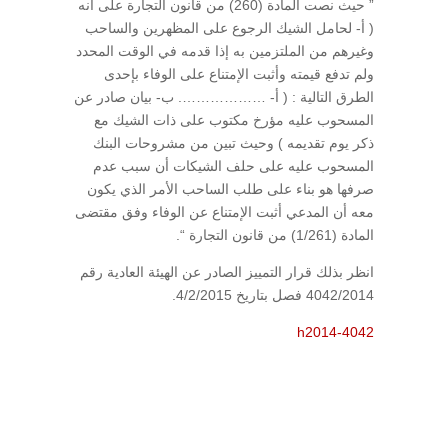
” حيث نصت المادة (260) من قانون التجارة على أنه
( أ- لحامل الشيك الرجوع على المظهرين والساحب
وغيرهم من الملتزمين به إذا قدمه في الوقت المحدد
ولم تدفع قيمته وأثبت الإمتناع على الوفاء بإحدى
الطرق التالية : ( أ- ………………. ب- بيان صادر عن
المسحوب عليه مؤرخ مكتوب على ذات الشيك مع
ذكر يوم تقديمه ) وحيث تبين من مشروحات البنك
المسحوب عليه على حلف الشيكات أن سبب عدم
صرفها هو بناء على طلب الساحب الأمر الذي يكون
معه أن المدعي أثبت الإمتناع عن الوفاء وفق مقتضى
المادة (1/261) من قانون التجارة “.
انظر بذلك قرار التمييز الصادر عن الهيئة العادية رقم
4042/2014 فصل بتاريخ 4/2/2015.
h2014-4042