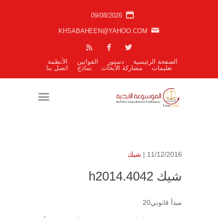
09/08/2026
KHSABAHEEN@YAHOO.COM
الصفحة الرئيسية
دستور
القوانين
الأنظمة
تعليمات
مشاركة الأبحاث
نماذج
اتصل بنا
11/12/2016 |
شيك
شيك h2014.4042
مبدأ قانوني20