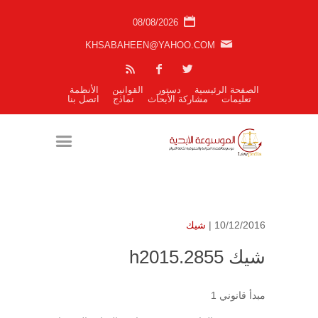
08/08/2026
KHSABAHEEN@YAHOO.COM
الصفحة الرئيسية
دستور
القوانين
الأنظمة
تعليمات
مشاركة الأبحاث
نماذج
اتصل بنا
10/12/2016 |
شيك
شيك h2015.2855
مبدأ قانوني 1