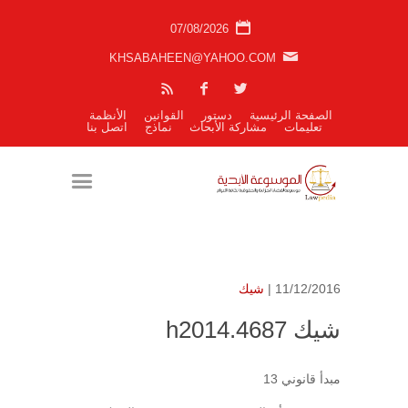
07/08/2026
KHSABAHEEN@YAHOO.COM
الصفحة الرئيسية
دستور
القوانين
الأنظمة
تعليمات
مشاركة الأبحاث
نماذج
اتصل بنا
11/12/2016 |
شيك
شيك h2014.4687
مبدأ قانوني 13