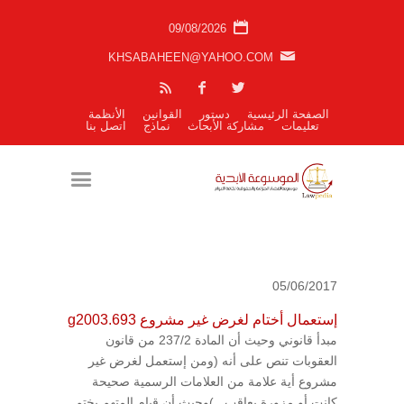
09/08/2026
KHSABAHEEN@YAHOO.COM
الصفحة الرئيسية
دستور
القوانين
الأنظمة
تعليمات
مشاركة الأبحاث
نماذج
اتصل بنا
05/06/2017
إستعمال أختام لغرض غير مشروع g2003.693
مبدأ قانوني وحيث أن المادة 237/2 من قانون
العقوبات تنص على أنه (ومن إستعمل لغرض غير
مشروع أية علامة من العلامات الرسمية صحيحة
كانت أو مزورة يعاقب ..)وحيث أن قيام المتهم بختم