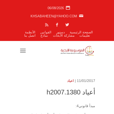
06/08/2026
KHSABAHEEN@YAHOO.COM
الصفحة الرئيسية
دستور
القوانين
الأنظمة
تعليمات
مشاركة الأبحاث
نماذج
اتصل بنا
11/01/2017 |
اعياد
أعياد h2007.1380
مبدأ قانوني4: