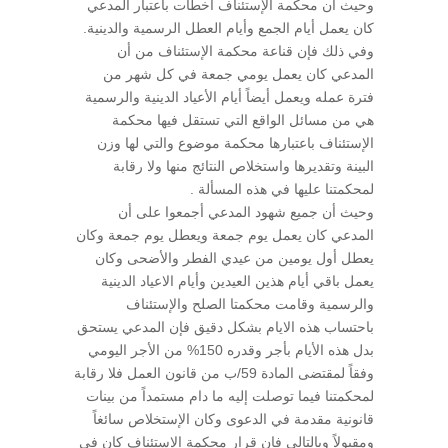
وحيث أن محكمة الإستئناف أخطأت باعتبار المدعي
كان يعمل أيام الجمع وأيام العطل الرسمية والدينية.
وفي ذلك فإن قناعة محكمة الإستئناف من أن
المدعي كان يعمل يومي جمعة في كل شهر من
فترة عمله ويعمل أيضاً أيام الأعياد الدينية والرسمية
هي من مسائل الواقع التي تستقل فيها محكمة
الإستئناف باعتبارها محكمة موضوع والتي لها وزن
البينة وتقديرها واستخلاص النتائج منها ولا رقابة
لمحكمتنا عليها في هذه المسألة .
وحيث أن جميع شهود المدعي أجمعوا على أن
المدعي كان يعمل يوم جمعة ويعطل يوم جمعة وكان
يعطل أول يومين من عيدي الفطر والأضحى وكان
يعمل باقي أيام هذين العيدين وأيام الاعياد الدينية
والرسمية وقامت محكمتا الصلح والإستئناف
باحتساب هذه الايام بشكل دقيق فإن المدعي يستحق
بدل هذه الأيام بأجر وقدره 150% من الأجر اليومي
وفقاً لمقتضى المادة 59/ب من قانون العمل فلا رقابة
لمحكمتنا فيما توصلت إليه ما دام مستمداً من بينات
قانونية مقدمة في الدعوى وكان الإستخلاص سائغاً
ومقبولاً وبالتالي فإن قرار محكمة الإستئناف كان في