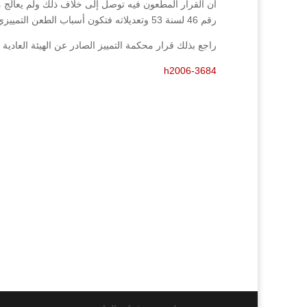
رقم 46 لسنة 53 وتعديلاته فتكون أسباب الطعن التمييزي واردة عليه ويكون القرار واقعاً في غير محله.
راجع بذلك قرار محكمة التمييز الصادر عن الهيئة العادية رقم(3684/2006فصل/2007
h2006-3684