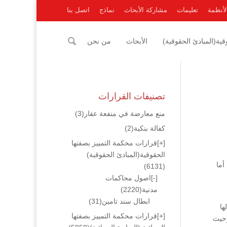
لأنظمة
تعليمات
مشاركة الأبحاث
نماذج
اتصل بنا
ية(المبادئ الحقوقية)
الأبحاث
من نحن
تصنيفات القرارات
منع معارضة في منفعة عقار
(3)
كفالة بنكية
(2)
[+]
قرارات محكمة التمييز بصفتها
الحقوقية(المبادئ الحقوقية)
أما
(6131)
[-]
اصول محاكمات
مدنية
(2220)
ابطال سند تامين
(31)
ها
[+]
قرارات محكمة التمييز بصفتها
وحيث