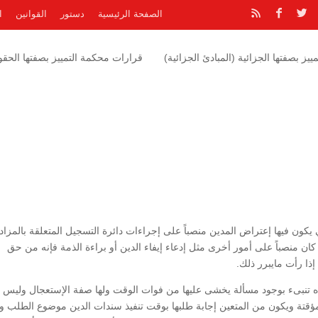
الصفحة الرئيسية
دستور
القوانين
ا
يز بصفتها الجزائية (المبادئ الجزائية)
قرارات محكمة التمييز بصفتها الحقوق
 يكون فيها إعتراض المدين منصباً على إجراءات دائرة التسجيل المتعلقة بالمزاد 
كان منصباً على أمور أخرى مثل إدعاء إيفاء الدين أو براءة الذمة فإنه من حق
إذا رأت مايبرر ذلك.
 تنبىء بوجود مسألة يخشى عليها من فوات الوقت ولها صفة الإستعجال وليس ل
ؤقتة ويكون من المتعين إجابة طلبها بوقت تنفيذ سندات الدين موضوع الطلب 