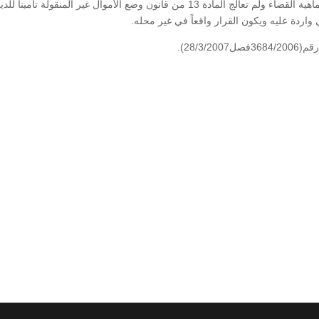
أن القرار المطعون فيه توصل إلى خلاف ذلك ولم يعالج ماهية القضاء ولم تعالج المادة 13 من قانون وضع الأموال غير المنقولة تأمينا ل
28/3).