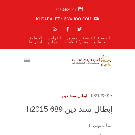
09/08/2026
KHSABAHEEN@YAHOO.COM
الصفحة الرئيسية
دستور
القوانين
الأنظمة
تعليمات
مشاركة الأبحاث
نماذج
اتصل بنا
08/12/2016 |
ابطال سند دين
إبطال سند دين h2015.689
مبدأ قانوني11