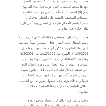
وحيث أن ما جاء في المادة (15/3) تتضمن قاعدة
مؤداها صحة التبليغات التي جرت قبل نفاذ القانون
رقم (8) لسنة 2009 وأنه يستثنى من هذه القاعدة
التبليغات المتعلقة بالتنفيذ على العقار الذي كان
مسجلاً باسم المحال عليه قبل تسعين يوماً من تاريخ
نفاذ أحكام هذا القانون.
وحيث أن العقار المستثنى هو العقار الذي كان مسجلاً
باسم المحال عليه العقار خلال التسعين يوماً السابقة
على نفاذ القانون المذكور أي مدة تسعين يوماً قبل
1/3/2009 أي الفترة من 1/12/2008 الى 1/3/2009
وعلة هذا الإستثناء أن الإحالة تكون جديدة ولا يضار
المشتري المحال عليه العقار من دعوى إبطال البيع
التي تستند لإبطال تبليغات تمت خلافاً للقانون سيما
أن هناك شرطاً آخر هو أن لا يكون أحدث إنشاءات
عليها وأن ذلك يؤكد عدم حصول ضرر له من التمسك
ببطلان التبليغات الجارية وفقاً للتعليمات خلافاً
للقانون.
وعليه وعلى ضوء ذلك فإن العقار موضوع هذه
الدعوى لا يسري عليه الإستثناء الوارد في القانون