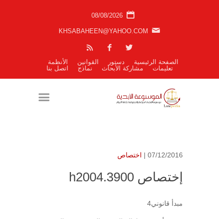
08/08/2026
KHSABAHEEN@YAHOO.COM
الصفحة الرئيسية
دستور
القوانين
الأنظمة
تعليمات
مشاركة الأبحاث
نماذج
اتصل بنا
07/12/2016 |
اختصاص
إختصاص h2004.3900
مبدأ قانوني4