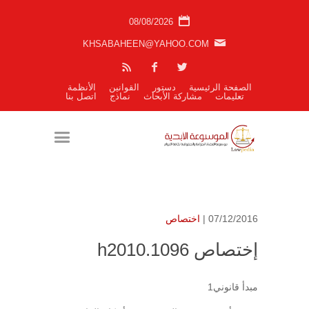
08/08/2026
KHSABAHEEN@YAHOO.COM
الصفحة الرئيسية
دستور
القوانين
الأنظمة
تعليمات
مشاركة الأبحاث
نماذج
اتصل بنا
07/12/2016 |
اختصاص
إختصاص h2010.1096
مبدأ قانوني1