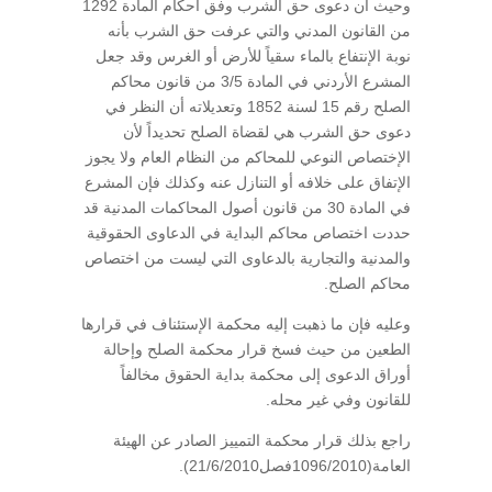
وحيث أن دعوى حق الشرب وفق أحكام المادة 1292
من القانون المدني والتي عرفت حق الشرب بأنه
نوبة الإنتفاع بالماء سقياً للأرض أو الغرس وقد جعل
المشرع الأردني في المادة 3/5 من قانون محاكم
الصلح رقم 15 لسنة 1852 وتعديلاته أن النظر في
دعوى حق الشرب هي لقضاة الصلح تحديداً لأن
الإختصاص النوعي للمحاكم من النظام العام ولا يجوز
الإتفاق على خلافه أو التنازل عنه وكذلك فإن المشرع
في المادة 30 من قانون أصول المحاكمات المدنية قد
حددت اختصاص محاكم البداية في الدعاوى الحقوقية
والمدنية والتجارية بالدعاوى التي ليست من اختصاص
محاكم الصلح.
وعليه فإن ما ذهبت إليه محكمة الإستئناف في قرارها
الطعين من حيث فسخ قرار محكمة الصلح وإحالة
أوراق الدعوى إلى محكمة بداية الحقوق مخالفاً
للقانون وفي غير محله.
راجع بذلك قرار محكمة التمييز الصادر عن الهيئة
العامة(1096/2010فصل21/6/2010).