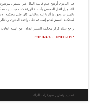
في الدعوى أوضح عدم قابلية المال غير المنقول موضوع ال
التسجيل لنقل الحصص بأسماء الورثة كما ذهبت إليه محكم
بالميراث وفق ما أثرنا إليه وبالتالي كان على محكمة الإس
لمحكمة التمييز لعدم إنطباقه على واقعة الدعوى وبالتا
راجع بذلك قرار محكمة التمييز الصادر عن الهيئة العادية رقم (3746/2010 فصل 21/3/2011 ) والقرار رقم ( 1197/2000 فصل 
h2010-3746
h2000-1197
تصميم وتطوير سيرفرات الرائد