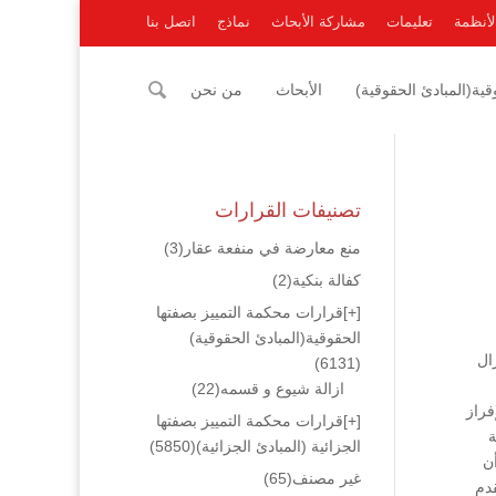
لأنظمة
تعليمات
مشاركة الأبحاث
نماذج
اتصل بنا
ية(المبادئ الحقوقية)
الأبحاث
من نحن
تصنيفات القرارات
منع معارضة في منفعة عقار
(3)
كفالة بنكية
(2)
[+]
قرارات محكمة التمييز بصفتها
الحقوقية(المبادئ الحقوقية)
ال
(6131)
ازالة شيوع و قسمه
(22)
فراز
[+]
قرارات محكمة التمييز بصفتها
ال غير المنقولة رقم 48 لسنة
الجزائية (المبادئ الجزائية)
(5850)
أن
غير مصنف
(65)
قدم