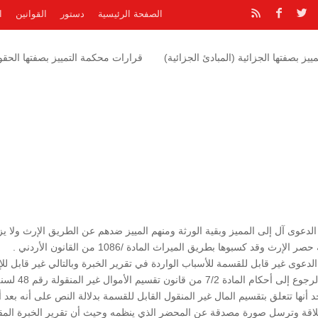
الصفحة الرئيسية
دستور
القوانين
ا
يز بصفتها الجزائية (المبادئ الجزائية)
قرارات محكمة التمييز بصفتها الحقوق
الدعوى آل إلى المميز وبقية الورثة ومنهم المييز ضدهم عن الطريق الإرث ولا يز
 كسبوها بطريق الميراث المادة /1086 من القانون الأردني .
لدعوى غير قابل للقسمة للأسباب الواردة في تقرير الخبرة وبالتالي غير قابل للإ
وفق أحكام المادة 1038 من القانون المدني,وحيث عند الرجوع إلى أحكام المادة 7/2 من قانون تقسيم الأمو
نجد أنها تتعلق بتقسيم المال غير المنقول القابل للقسمة بدلالة النص على أنه بعد 
 العلاقة وترسل صورة مصدقة عن المحضر الذي ينظمه وحيث أن تقرير الخبرة الم