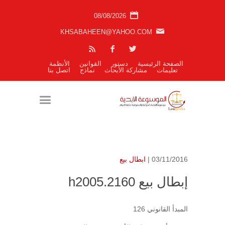
08/08/2026
KHSABAHEEN@YAHOO.COM
الصفحة الرئيسية
دستور
القوانين
الأنظمة
تعليمات
مشاركة الأبحاث
نماذج
اتصل بنا
03/11/2016 |
ابطال بيع
إبطال بيع h2005.2160
المبدأ القانوني 126