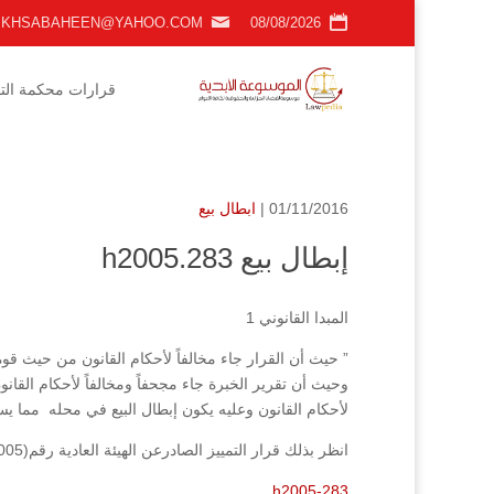
KHSABAHEEN@YAHOO.COM
08/08/2026
قرارات محكمة التمي
01/11/2016 |
ابطال بيع
إبطال بيع h2005.283
المبدا القانوني 1
” حيث أن القرار جاء مخالفاً لأحكام القانون من حيث 
وحيث أن تقرير الخبرة جاء مجحفاً ومخالفاً لأحكام الق
لأحكام القانون وعليه يكون إبطال البيع في محله مما ي
انظر بذلك قرار التمييز الصادرعن الهيئة العادية رقم(283/2005) فصل بتاريخ 25/7/2005 .
h2005-283