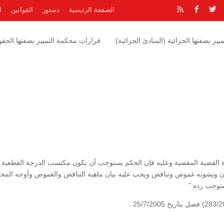
الصفحة الرئيسية
دستور
القوانين
ا
يز بصفتها الجزائية (المبادئ الجزائية)
قرارات محكمة التمييز بصفتها الحقوق
قوة القضية المقضية وعليه فإن الحكم يستوجب أن يكون مكتسب الدرجة القطعية
انون ويشوبه غموض وتناقض ويجب عليه بيان ماهية التناقض والغموض وأوجه المخا
ستوجب رده ”