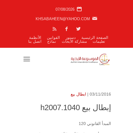
07/08/2026
KHSABAHEEN@YAHOO.COM
الصفحة الرئيسية
دستور
القوانين
الأنظمة
تعليمات
مشاركة الأبحاث
نماذج
اتصل بنا
03/11/2016 |
ابطال بيع
إبطال بيع h2007.1040
المبدأ القانوني 120