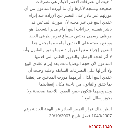
” حيث أن تصرفات الأصم الأبكم هي تصرفات
صحيحة ومنتجة لأثارها وأن ما أورده المدعون من أن
مورثهم غير قادر على التعبير عن الإرادة عند إبرام
عقدي البيع في غير محله لأن مورث المدعين قد
باشر بنفسه إجراءات البيع أمام مدير التسجيل هو
موظف رسمي مختص بسماع تقرير طرفي العقد
ووضع بصمته على العقدين أمامه مما يجعل هذا
التقرير إجراء معبراً عن إرادته بما يتفق والقانون وأنه
لا أثر لحجة الوصايا والتقرير الطبي التي قدمها
المدعون لأن حجة الوصايا تمت بعد إبرام عقدي البيع
ولا أثر لها على التصرفات السابقة وعليه وحيث أن
عقدي البيع اللذان أبرمهما مورث المدعين قد إنعقدا
بما يتفق والقانون من ناحية مكان إنعقادهما
وشروطهما فتكون جميع العقود اللاحقة صحيحة ولا
يجوز إبطال البيع “.
انظر بذلك قرار التمييز الصادر عن الهيئة العادية رقم
1040/2007 فصل تاريخ 29/10/2007.
h2007-1040