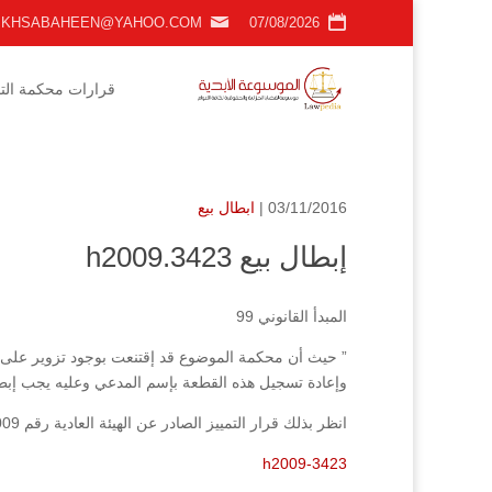
KHSABAHEEN@YAHOO.COM
07/08/2026
قرارات محكمة التمي
03/11/2016 |
ابطال بيع
إبطال بيع h2009.3423
المبدأ القانوني 99
” حيث أن محكمة الموضوع قد إقتنعت بوجود تزوير على ا
وإعادة تسجيل هذه القطعة بإسم المدعي وعليه يجب إبطال ا
انظر بذلك قرار التمييز الصادر عن الهيئة العادية رقم 3423/2009 فصل بتاريخ 21/6/2010.
h2009-3423