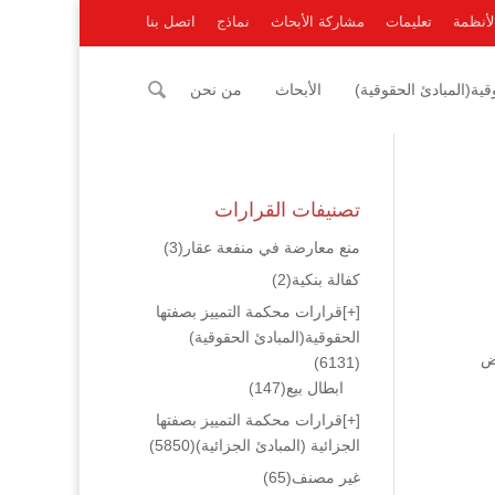
لأنظمة
تعليمات
مشاركة الأبحاث
نماذج
اتصل بنا
ية(المبادئ الحقوقية)
الأبحاث
من نحن
تصنيفات القرارات
منع معارضة في منفعة عقار
(3)
كفالة بنكية
(2)
[+]
قرارات محكمة التمييز بصفتها
الحقوقية(المبادئ الحقوقية)
رض
(6131)
ابطال بيع
(147)
[+]
قرارات محكمة التمييز بصفتها
الجزائية (المبادئ الجزائية)
(5850)
غير مصنف
(65)