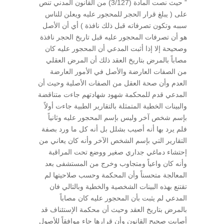
” حيث نصت المادة (3/127) من القانون المدني تنص
على ( يبلغ قرار الحجر للمحجور عليه ويعلن للناس
سببه وتكون تصرفاته قبل ذلك نافذة ) أي أن الأصل
هو أن تصرفات المحجور عليه قبل تاريخ الحجر نافذة
وصحيحة إلا إذا أثبت المدعي أن المحجور عليه كان
مصاباً بالمرض بتاريخ العقد ذلك أن المرض العقلي
من الصفات العارضة والأصل في الأمور العارضة
العدم وأن صحة العقل من الصفات الأصلية وحيث أن
المدعي قدم للمحكمة شهود شهادتهم جاءت متناقضة
والبينات الخطية المتمثلة بالتقارير الطبية جاءت أولاً
بإسم شخص آخر وليس بإسم المحجور عليه وثانياً
فلم يرد بها أنه أصيب بشلل بل أنه كل ما ورد بصفة
التقارير التي بإسم الشخص الآخر وأنه كان يعاني من
إحتشاء دماغي جداري صغير ووضع تحت المراقبة
وأنه كان واعياً ومتجاوب وخرج من المستشفى بعد
المعالجة متحسناً وأن المحكمة وحسب صلاحيتها لم
تقتنع بهذه البينات الشخصية والخطية وبالتالي فان
المدعي لم يثبت بأن المحجور عليه كان مصاباً
بالمرض بتاريخ العقد وحيث أن محكمة الإستئناف قد
أصابت صحيح القانون وأن قرارها جاء موافقاً للأصول