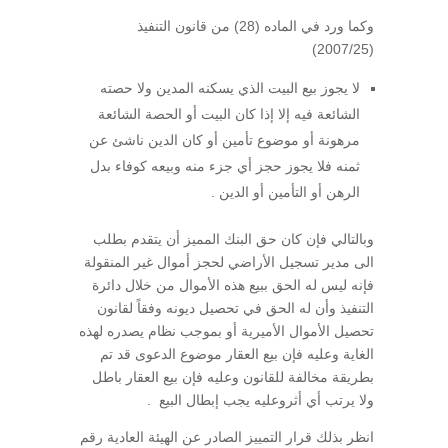
وكما ورد في الماده (28) من قانون التنفيذ
(2007/25)
لا يجوز بيع البيت الذي يسكنه المدين ولا حصته
الشائعة فيه إلا إذا كان البيت أو الحصة الشائعة
مرهونة أو موضوع تأمين أو كان الدين ناشئ عن
ثمنه فلا يجوز حجز أي جزء منه وبيعه كوفاء بدل
الرهن أو التأمين أو الدين .
وبالتالي فإن كان حق البنك المميز أن يتقدم بطلب
الى مدير تسجيل الأراضي لحجز أموال غير المنقولة
فإنه ليس له الحق ببيع هذه الأموال من خلال دائرة
التنفيذ وأن له الحق في تحصيل ديونه وفقاً لقانون
تحصيل الأموال الأميرية أو بموجب نظام يصدره لهذه
الغاية وعليه فإن بيع العقار موضوع الدعوى قد تم
بطريقة مخالفة للقانون وعليه فإن بيع العقار باطل
ولا يرتب أي أثروعليه يجب إبطال البيع .
انظر بذلك قرار التمييز الصادر عن الهيئة العادية رقم