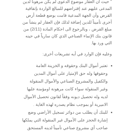
” حيث أن العقار موضوع الدعوى لم يكن مرهوناً لدين
المدعى عليهم عند إقتراضهم للمبالغ الواردة بإتفاقية
القرض وأن الجهة المدعية قامت بوضع قطعة أرض
أخرى تأميناً للدين إضافة لذلك فإن العقار لم ينشأ من
مبلغ القرض ، وبالرجوع الى احكام المادة (2/11) من
قانون بنك الإنماء الصناعي الذي كان سارياً في حينه
التي ورد بها.
وعليه فإن الوارد في أيه تشريعات أخرى:
تعتبر أموال البنك وحقوقه و الخزينة العامة
وحقوقها وله حق الإمتياز على أموال المدين
والكفيل والمشروع الصناعي والأموال المنقولة
وغير المنقولة سواء كانت مرهونة اومؤمنة عليها
لديه وله تحصيل ديونه وفقاً لقانون تحصيل الأموال
الاميرية أو بموجب نظام يصدره لهذه الغاية .
للبنك أن يطلب من دوائر تسجيل الأراضي وضع
إشارة الحجز على الأموال غير المنقولة التي يملكها
صاحب أي مشروع صناعي تأميناً لدينه المستحق