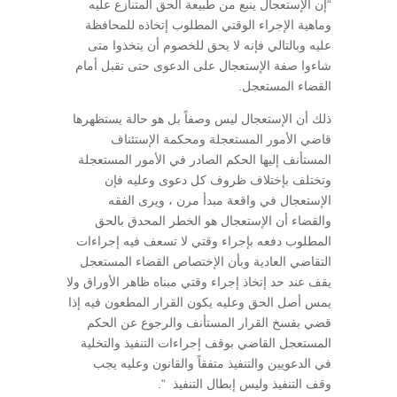
“إن الإستعجال ينبع من طبيعة الحق المتنازع عليه
وماهية الإجراء الوقتي المطلوب إتخاذه للمحافظة
عليه وبالتالي فإنه لا يحق للخصوم أن يتخذوا متى
شاءوا صفة الإستعجال على الدعوى حتى تقبل أمام
القضاء المستعجل.
ذلك أن الإستعجال ليس وصفاً بل هو حالة يستظهرها
قاضي الأمور المستعجلة ومحكمة الإستئناف
المستأنف إليها الحكم الصادر في الأمور المستعجلة
وتختلف بإختلاف ظروف كل دعوى وعليه فإن
الإستعجال في واقعة مبدأ مرن ، ويرى الفقه
والقضاء أن الإستعجال هو الخطر المحدق بالحق
المطلوب دفعه بإجراء وقتي لا تسعف فيه إجراءات
التقاضي العادية وبأن الإختصاص القضاء المستعجل
يقف عند حد إتخاذ إجراء وقتي مبناه ظاهر الأوراق ولا
يمس أصل الحق وعليه يكون القرار المطعون فيه إذا
قضي بفسخ القرار المستأنف والرجوع عن الحكم
المستعجل القاضي بوقف إجراءات التنفيذ والتخلية
في الدعويين والتنفيذ متفقاً والقانون وعليه يجب
وقف التنفيذ وليس إبطال التنفيذ “.