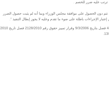
 تتم دون الحصول على موافقة مجلس الوزراء وبما أنه لم يثبت حصول الضرر
عتبار الإجراءات باطلة على ضوء ما تقدم وعليه لا يجوز إبطال التنفيذ “.
راجع بذلك قرار محكمة تمييز هيئة عادية رقم 4477/2005 فصل بتاريخ 