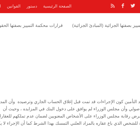
الصفحة الرئيسية
دستور
القوانين
ا
يز بصفتها الجزائية (المبادئ الجزائية)
قرارات محكمة التمييز بصفتها الحقوق
د التأمين كون الإجراءات قد تمت قبل إغلاق الحساب الجاري وترصيده وأن المد
كل أصولي وأن مجلس الوزراء لم يوافق على دخول البنك في المزايده ، وحيث أن
فرض رقابة مجلس الوزراء على الأشخاص المعنويين لضمان عدم تملكهم للعقارات
 للشخص الذي باع عقاره بالمزاد العلني التمسك بهذا الشرط كما أن الإجراء لا ي