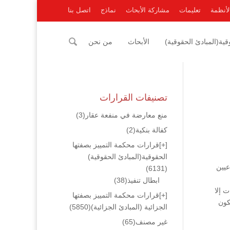
لأنظمة
تعليمات
مشاركة الأبحاث
نماذج
اتصل بنا
ية(المبادئ الحقوقية)
الأبحاث
من نحن
تصنيفات القرارات
منع معارضة في منفعة عقار
(3)
كفالة بنكية
(2)
[+]
قرارات محكمة التمييز بصفتها
الحقوقية(المبادئ الحقوقية)
عيين
(6131)
ابطال تنفيذ
(38)
 إلا
[+]
قرارات محكمة التمييز بصفتها
كون
الجزائية (المبادئ الجزائية)
(5850)
غير مصنف
(65)