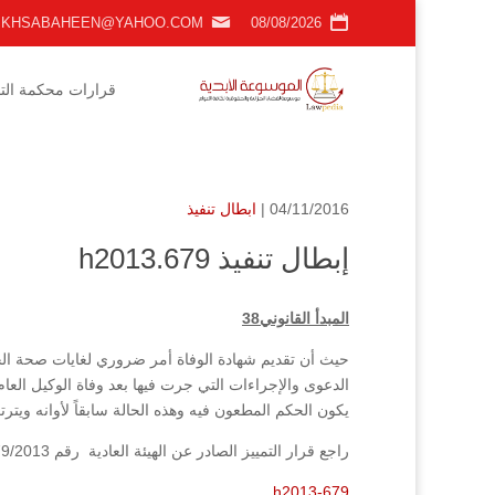
KHSABAHEEN@YAHOO.COM
08/08/2026
قرارات محكمة التمي
04/11/2016 |
ابطال تنفيذ
إبطال تنفيذ h2013.679
المبدأ القانوني38
حيث أن تقديم شهادة الوفاة أمر ضروري لغايات صحة الخ
الدعوى والإجراءات التي جرت فيها بعد وفاة الوكيل العا
يكون الحكم المطعون فيه وهذه الحالة سابقاً لأوانه ويترت
راجع قرار التمييز الصادر عن الهيئة العادية رقم 679/2013 فصل تاريخ 11/7/2013
h2013-679