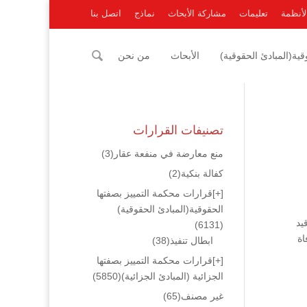
لأنظمة
تعليمات
مشاركة الأبحاث
نماذج
اتصل بنا
ية(المبادئ الحقوقية)
الأبحاث
من نحن
تصنيفات القرارات
منع معارضة في منفعة عقار
(3)
كفالة بنكية
(2)
[+]
قرارات محكمة التمييز بصفتها
الحقوقية(المبادئ الحقوقية)
يد
(6131)
اة
ابطال تنفيذ
(38)
[+]
قرارات محكمة التمييز بصفتها
الجزائية (المبادئ الجزائية)
(5850)
غير مصنف
(65)