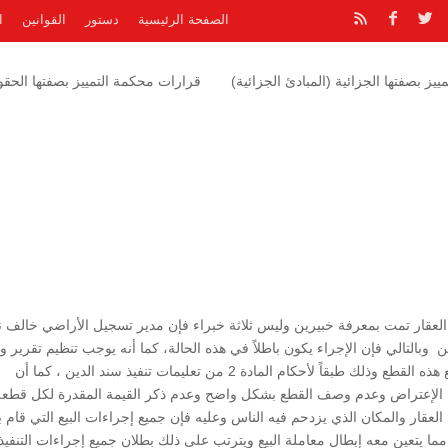
الصفحة الرئيسية
دستور
القوانين
ا
يز بصفتها الجزائية (المبادئ الجزائية)
قرارات محكمة التمييز بصفتها الحقوق
العقار تمت بمعرفة خبيرين وليس ثلاثة خبراء فإن مدير تسجيل الأراضي خالف 
اً للدين وبالتالي فإن الإجراء يكون باطلاً في هذه الحالة، كما أنه يوجب تنظيم تقرير 
اليد لكل قطعة أرض بكل قرية وليس تقريراً واحداً لجميع هذه القطع وذلك طبقاً لأحكام المادة 2 من تعليمات تنفيذ سند الدين ، كما أن
صة الإعتراض وعدم وصف القطع بشكل واضح وعدم ذكر القيمة المقدرة لكل قطعة
العقار والمكان الذي يزدحم فيه الناس وعليه فإن جميع إجراءات البيع التي قام ب
 يتعين معه إبطال معاملة البيع ويترتب على ذلك بطلان جميع إجراءات التنفيذ