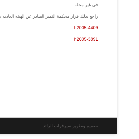
في غير محلة.
راجع بذلك قرار محكمة التميز الصادر عن الهيئه العاديه رقم(4409/2005فصل 21/6/2006).والقرار رقم(3891/2005فصل 006
h2005-4409
h2005-3891
تصميم وتطوير سيرفرات الرائد