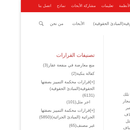
لأنظمة
تعليمات
مشاركة الأبحاث
نماذج
اتصل بنا
ية(المبادئ الحقوقية)
الأبحاث
من نحن
تصنيفات القرارات
منع معارضة في منفعة عقار
(3)
كفالة بنكية
(2)
[+]
قرارات محكمة التمييز بصفتها
الحقوقية(المبادئ الحقوقية)
تلك
(6131)
شجار
اجر مثل
(101)
بر
[+]
قرارات محكمة التمييز بصفتها
لاف
الجزائية (المبادئ الجزائية)
(5850)
ثل
غير مصنف
(65)
ناف