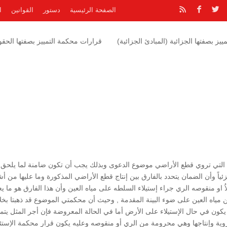
الصفحة الرئيسية
دستور
القوانين
ا
يز بصفتها الجزائية (المبادئ الجزائية)
قرارات محكمة التمييز بصفتها الحقوق
ين التي تروي قطع الأراضي موضوع الدعوى وبذلك يجب أن تكون ضامنة لما يلحق 
ئياً وأن الضمان يتحدد بالفارق بين إنتاج قطع الأراضي المذكورة وما عليها من أ
 او منقوصه الري جراء إستيلاء السلطه على مياه العين وأن هذا الفارق هو ما يع
 مياه العين على ضوء البينة المقدمة , وحيث أن محكمتي الموضوع قد ذهبتا بخ
يكون في حال الإستيلاء على الأرض أما في الحالة المعروضة فإن أجر المثل يتم
روية وإنتاجها وهي محرومة من الري أو منقوصه وعليه يكون قرار محكمة الإستئ