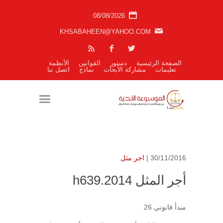
08/08/2026
KHSABAHEEN@YAHOO.COM
الصفحة الرئيسية
دستور
القوانين
الأنظمة
تعليمات
مشاركة الأبحاث
نماذج
اتصل بنا
30/11/2016 |
اجر مثل
أجر المثل h639.2014
مبدأ قانوني 26