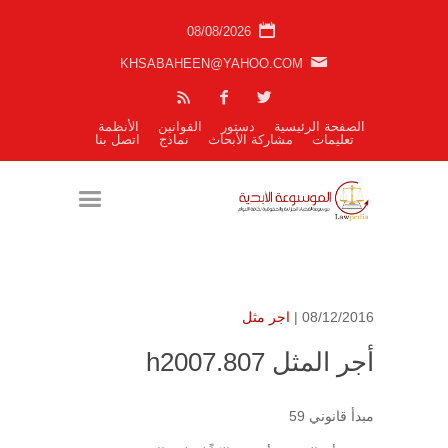
08/08/2026
KHSABAHEEN@YAHOO.COM
الصفحة الرئيسية
دستور
القوانين
الأنظمة
تعليمات
مشاركة الأبحاث
نماذج
اتصل بنا
08/12/2016 |
اجر مثل
أجر المثل h2007.807
مبدأ قانوني 59