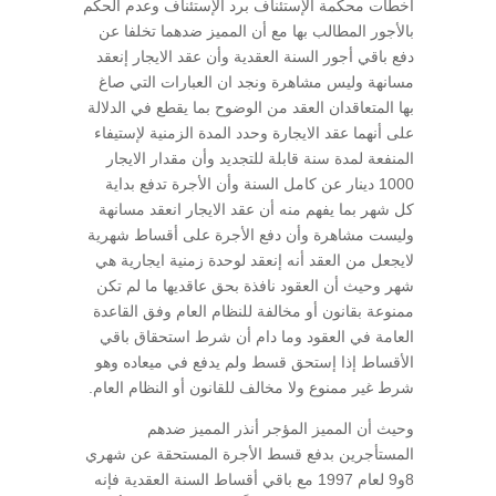
أخطأت محكمة الإستئناف برد الإستئناف وعدم الحكم
بالأجور المطالب بها مع أن المميز ضدهما تخلفا عن
دفع باقي أجور السنة العقدية وأن عقد الايجار إنعقد
مسانهة وليس مشاهرة ونجد ان العبارات التي صاغ
بها المتعاقدان العقد من الوضوح بما يقطع في الدلالة
على أنهما عقد الايجارة وحدد المدة الزمنية لإستيفاء
المنفعة لمدة سنة قابلة للتجديد وأن مقدار الايجار
1000 دينار عن كامل السنة وأن الأجرة تدفع بداية
كل شهر بما يفهم منه أن عقد الايجار انعقد مسانهة
وليست مشاهرة وأن دفع الأجرة على أقساط شهرية
لايجعل من العقد أنه إنعقد لوحدة زمنية ايجارية هي
شهر وحيث أن العقود نافذة بحق عاقديها ما لم تكن
ممنوعة بقانون أو مخالفة للنظام العام وفق القاعدة
العامة في العقود وما دام أن شرط استحقاق باقي
الأقساط إذا إستحق قسط ولم يدفع في ميعاده وهو
شرط غير ممنوع ولا مخالف للقانون أو النظام العام.
وحيث أن المميز المؤجر أنذر المميز ضدهم
المستأجرين بدفع قسط الأجرة المستحقة عن شهري
8و9 لعام 1997 مع باقي أقساط السنة العقدية فإنه