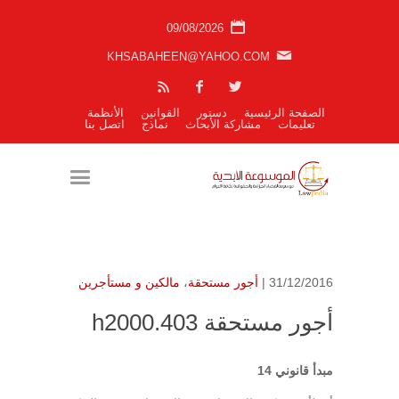
09/08/2026
KHSABAHEEN@YAHOO.COM
الصفحة الرئيسية
دستور
القوانين
الأنظمة
تعليمات
مشاركة الأبحاث
نماذج
اتصل بنا
31/12/2016 |
أجور مستحقة
،
مالكين و مستأجرين
أجور مستحقة h2000.403
مبدأ قانوني 14