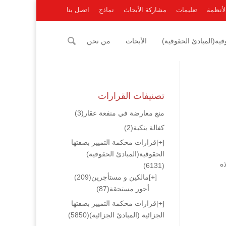
لأنظمة
تعليمات
مشاركة الأبحاث
نماذج
اتصل بنا
ية(المبادئ الحقوقية)
الأبحاث
من نحن
تصنيفات القرارات
منع معارضة في منفعة عقار
(3)
كفالة بنكية
(2)
[+]
قرارات محكمة التمييز بصفتها
الحقوقية(المبادئ الحقوقية)
ه
(6131)
[+]
مالكين و مستأجرين
(209)
أجور مستحقة
(87)
[+]
قرارات محكمة التمييز بصفتها
الجزائية (المبادئ الجزائية)
(5850)