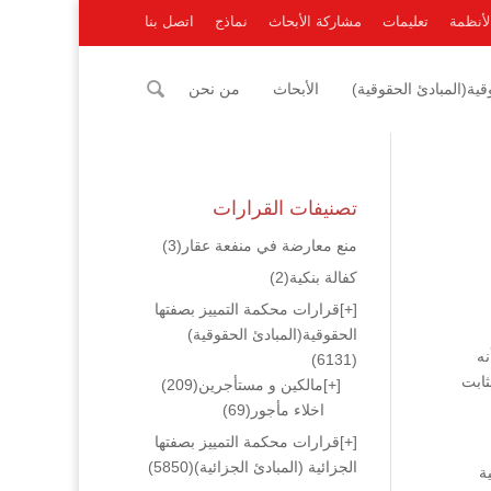
لأنظمة
تعليمات
مشاركة الأبحاث
نماذج
اتصل بنا
ية(المبادئ الحقوقية)
الأبحاث
من نحن
تصنيفات القرارات
منع معارضة في منفعة عقار
(3)
كفالة بنكية
(2)
[+]
قرارات محكمة التمييز بصفتها
الحقوقية(المبادئ الحقوقية)
نه
(6131)
ثابت
[+]
مالكين و مستأجرين
(209)
اخلاء مأجور
(69)
[+]
قرارات محكمة التمييز بصفتها
الجزائية (المبادئ الجزائية)
(5850)
ة