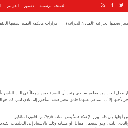
الصفحة الرئيسية
دستور
القوانين
ا
يز بصفتها الجزائية (المبادئ الجزائية)
قرارات محكمة التمييز بصفتها الحقوق
ار محل العقد وهو مطعم سياحي ونجد أن العقد تضمن شرطاً في البند العاشر بأ
ر لأجلها إلا أن المدعي عليهما قاموا بتغير صفة المأجور إلى نادي ليلي كما هو ال
وحيث أن ذلك يشكل مخالفة للغاية التي استأجر العقار من أجلها وأن ذلك يبرر الإخلاء عملاً بنص المادة 5\ج\7من قانون المالكين
النادي الليلي وهو استعمال مماثل أو مشابه وذلك بالإستناد إلى التعليمات الفندقي