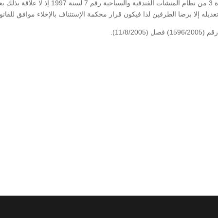
والسياحية والمطاعم والإستراحات الصادرة بموجب المادة 3 من نظام المنشأت الفندقية والسياحية رقم 7 لسنة 1997 إذ لا
تعديله إلا برضا الطرفين لذا فيكون قرار محكمة الإستئناف بالإخلاء موافق للقانو
11/8/).