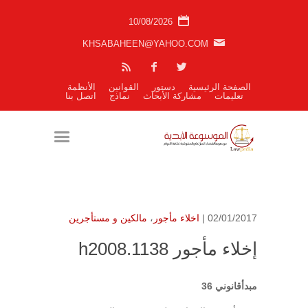
10/08/2026
KHSABAHEEN@YAHOO.COM
الصفحة الرئيسية
دستور
القوانين
الأنظمة
تعليمات
مشاركة الأبحاث
نماذج
اتصل بنا
02/01/2017 |
اخلاء مأجور
،
مالكين و مستأجرين
إخلاء مأجور h2008.1138
مبدأقانوني 36