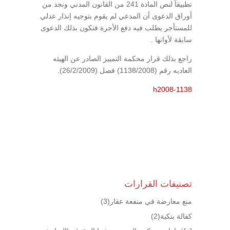
تطبيقاً لنص المادة 241 من القانون المدني ونجد من
أوراق الدعوى أن المدعي لم يقوم بتوجيه إنذار عدلي
للمستأجر يطلب فيه دفع الأجرة فتكون بذلك الدعوى
سابقة لأوانها .
راجع بذلك قرار محكمة التمييز الصادر عن الهيئه
العاديه رقم (1138/2008) فصل (26/2/2009).
h2008-1138
تصنيفات القرارات
منع معارضة في منفعة عقار
(3)
كفالة بنكية
(2)