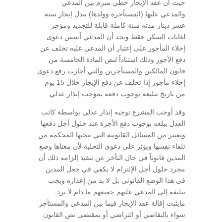
حيث أن عقد الإيجار خطي مبرم بين المدعي
والمدعي عليها (المستأجرة وولدها) ببدل إيجار ستة
عشر دينار مدته سنة كاملة قابلة للتجديد ومؤجر
لغايات السكن فقط ونجد أن المدعي أسس دعوى
إخلاء المأجور على إعتبار أن المدعي عليه تخلف عن
دفع الأجور وذلك استناداً لنص المادة الخامسة من
قانون المالكين والمستأجرين والتي أجازت رفع دعوى
إخلاء مأجور إذا تخلف عن دفع الإيجار خلال 15 يوم
من تاريخ تبليغه بوجوب دفعه بموجب إنذار عدلي.
وقد أوجب المشرع توجيه إنذار عدلي بواسطة كاتب
العدل يبلغه بوجوب دفع الأجرة عند حلول أجل دفعها
ويعتبر من المسائل القانونية التي تبحثها المحكمة من
تلقاء نفسها ويؤثر على دعوى التخلية لأن معناها وضع
المدين قانوناً في حال التأخر عن تنفيذ إلزامه ذلك أن
مجرد حلول أجل الإلتزام لا يكفي في جعل المدين
في هذا الوضع القانوني بل لا بد من إعذاره ويجب
تبليغه إلى المدعي عليهم جميعهم ما دام لا يرد
مايثبت إقالة عقد الإيجار فيما بين المدعي والمستأجر
سواء بالتقاضي أو التراضي أو بمقتضى نص القانون