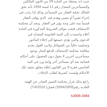
حيث أنه يستفاد من المادة 9/أ من قانون المالكين
والمستأجرين المعدل رقم 11 لسنة 1994 بأنه يحق
للمالك تخلية العقار من المستأجر وذلك إذا رغب في
إجراء تغييراً أو تعمير وهدم فيه الذي يؤلف العقار
قسماً منه على وجه يؤثر في العقار .ونجد أن محكمة
الاستئناف قنعت بتوافر الشروط المذكورة في المادة
أعلاه واستندت إلى البنية القانونية المعدله في
الدعوى والتي تؤدي جميعها إلى إخلاء المأجور
وتسليمه خالياً من الشواغل ولايرد القول بعدم
معالجة محكمة الإستئناف للدفع المثار بوجود
مستأجرين آخرين لا يحول دون الحصول على أحكام
قضائية ضد أي مستأجر آخر وإنما ورد في البند
الخامس فقرة 9 من القانون إعلاه يتعلق بتنفيذ تلك
الأحكام وليست كشرط لطلب الإخلاء .ِ
راجع بذلك قرار محكمة التمييز الصادر عن الهيئه
العاديه رقم(3394/2009) فصل( 7/4/2010)
h2009-3394