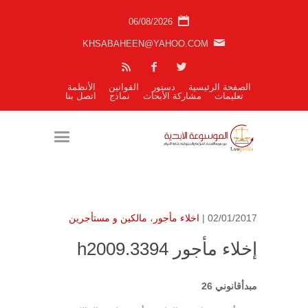
06/08/2026
KHSABAHEEN@YAHOO.COM
الصفحة الرئيسية
دستور
القوانين
الأنظمة
تعليمات
مشاركة الأبحاث
نماذج
اتصل بنا
02/01/2017 |
اخلاء مأجور
،
مالكين و مستأجرين
إخلاء مأجور h2009.3394
مبدأقانوني 26