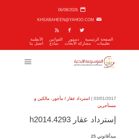
06/08/2026
KHSABAHEEN@YAHOO.COM
الصفحة الرئيسية
دستور
القوانين
الأنظمة
تعليمات
مشاركة الأبحاث
نماذج
اتصل بنا
03/01/2017 |
استرداد عقار / مأجور
،
مالكين و
مستأجرين
إسترداد عقار h2014.4293
مبدأقانوني 25