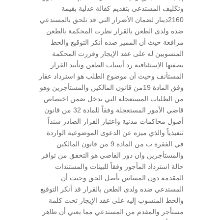
وتكليف المستدعي بتقديم كفالة عدلية بقيمة
2160دينار لضمان الأضرار التي قد تلحق بالمستدعي
ضده ولدى الطعن بالقرار نظرت المحكمة بالطعن
مرافعة حيث أن المميز ضده أنكر التوقيع والخط
المنسوبين له على عقد الإيجار وقررت المحكمة
بصفتها الإستئنافية رد أسباب الطعن وتأييد القرار
المستأنف وحيث أن موضوع الطلب هو استرداد عقار
وفق المادة 19من قانون المالكين والمستأجرين وهو
من الطلبات المستعجلة التي تدخل ضمن اختصاص
قاضي الأمور المستعجلة وفقاً للمادة 32 من قانون
أصول محاكمات مدنية واعتبار القرار الصادر سنداً
تنفيذياً والذي ميزه عن الدعوى الموضوعية الواردة
في الفقرة ب من المادة 9 من قانون المالكين
والمستأجرين وان دور القاضي هو التحقق من توافر
حالة استرداد المأجور وفقاً للبينات والمستندات
المقدمة دون المساس بأصل الحق وحيث أن
المستدعي ضده ولدى الطعن بالقرار قد أنكر التوقيع
والخط المنسوب إليه على عقد الإيجار تحت كلمة
مستأجر والمقدم من المستدعي مما يعني أن ظاهر