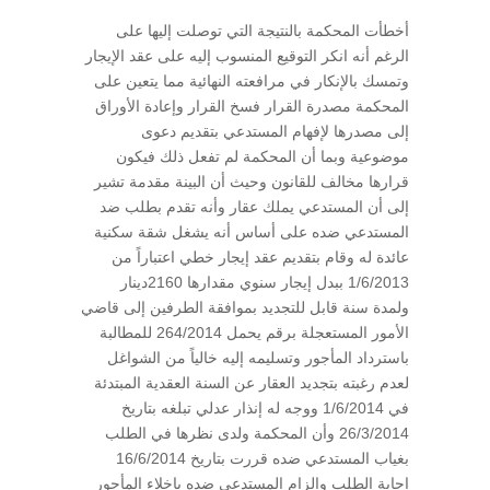
أخطأت المحكمة بالنتيجة التي توصلت إليها على
الرغم أنه انكر التوقيع المنسوب إليه على عقد الإيجار
وتمسك بالإنكار في مرافعته النهائية مما يتعين على
المحكمة مصدرة القرار فسخ القرار وإعادة الأوراق
إلى مصدرها لإفهام المستدعي بتقديم دعوى
موضوعية وبما أن المحكمة لم تفعل ذلك فيكون
قرارها مخالف للقانون وحيث أن البينة مقدمة تشير
إلى أن المستدعي يملك عقار وأنه تقدم بطلب ضد
المستدعي ضده على أساس أنه يشغل شقة سكنية
عائدة له وقام بتقديم عقد إيجار خطي اعتباراً من
1/6/2013 ببدل إيجار سنوي مقدارها 2160دينار
ولمدة سنة قابل للتجديد بموافقة الطرفين إلى قاضي
الأمور المستعجلة برقم يحمل 264/2014 للمطالبة
باسترداد المأجور وتسليمه إليه خالياً من الشواغل
لعدم رغبته بتجديد العقار عن السنة العقدية المبتدئة
في 1/6/2014 ووجه له إنذار عدلي تبلغه بتاريخ
26/3/2014 وأن المحكمة ولدى نظرها في الطلب
بغياب المستدعي ضده قررت بتاريخ 16/6/2014
إجابة الطلب وإلزام المستدعي ضده بإخلاء المأجور