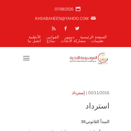
07/08/2026
KHSABAHEEN@YAHOO.COM
الصفحة الرئيسية
دستور
القوانين
الأنظمة
تعليمات
مشاركة الأبحاث
نماذج
اتصل بنا
02/11/2016 |
إسترداد
استرداد
المبدأ القانوني36