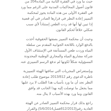
حيث ما ورد في الفقرة الثانية من الماده204 من
قانون أصول المحاكمات المدنية على الرغم مما ورد
في الفقرة الأولى من هذه المادة يجوز لمحكمة
التمييز إعادة النظر في قرارها الصادر في أي قضية
إذا تبين لها أنها قد ردت الطعن إستناداً لأي سبب
شكلي خلافاً لحكم القانون.
وحيث أن محكمة التمييز بصفتها الحقوقية أخذت
بالدفع الوارد باللائحة الجوابية المقدم من سلطة
المياه وردت طعن المستأنفة في الإستئناف الأول
شركة مشاريع المياه والمجاري الوطنية المحدودة
المسؤولية شكلاً لكونها لم تدفع الرسم التمييزي عنه.
وبإستعراض المجريات التي ساقتها الهيئة التمييزية
ناظرة الدعوى رقم 2013/812 موضوع طلب إعادة
النظر نجد أن ما ورد بأسباب هذا الطلب لا يرد عليها
مما يجعل ما توصلت إليه بهذا الجانب قد وافق
القانون وما ورد بهذه الأسباب لا ينال منه.
راجع بذلك قرار محكمة التمييز الصادر عن الهيئة
العادية رقم(812/2013فصل5/6/2014).والقرار