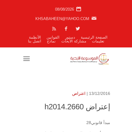
08/08/2026
KHSABAHEEN@YAHOO.COM
الصفحة الرئيسية
دستور
القوانين
الأنظمة
تعليمات
مشاركة الأبحاث
نماذج
اتصل بنا
13/12/2016 |
اعتراض
إعتراض h2014.2660
مبدأ قانوني28