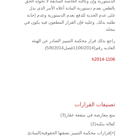
الدستورية وإن وكالته الخاصة السابقة لا تخوله الحق
بالطعن بعدم دستورية المادة أعلاه الأمر الذي يدل
على عدم الجدية للدفع بعدم الدستورية وعدم إجابة
طلبه بذلك, وعليه فإن القرار المطعون فيه يكون في
محله.
راجع بذلك قرار محكمة التمييز الصادر عن الهيئه
العاديه رقم(1106/2014فصل5/8/2014).
h2014-1106
تصنيفات القرارات
منع معارضة في منفعة عقار
(3)
كفالة بنكية
(2)
[+]
قرارات محكمة التمييز بصفتها الحقوقية(المبادئ