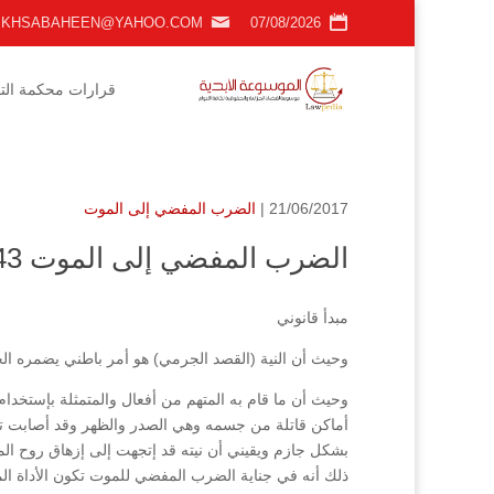
KHSABAHEEN@YAHOO.COM
07/08/2026
قرارات محكمة التمي
21/06/2017 |
الضرب المفضي إلى الموت
الضرب المفضي إلى الموت g2007.1543
مبدأ قانوني
وحيث أن النية (القصد الجرمي) هو أمر باطني يضمره الج
وحيث أن ما قام به المتهم من أفعال والمتمثلة بإستخد
أماكن قاتلة من جسمه وهي الصدر والظهر وقد أصابت تلك 
بشكل جازم ويقيني أن نيته قد إتجهت إلى إزهاق روح الم
ذلك أنه في جناية الضرب المفضي للموت تكون الأداة المس