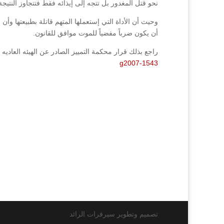
نحو قتل المغدور بل تتجه إلى إيذائه فقط فتتجاوز النتيجة قصد الجاني 
وحيث أن الأداة التي إستعملها المتهم قاتلة بطبيعتها وأن
أن يكون ضرباً مفضياً للموت موافق للقانون.
راجع بذلك قرار محكمة التمييز الصادر عن الهيئه العاديه رقم (1543/2007فصل2008
g2007-1543
تصميم وتطوير سيرفرات الرائد