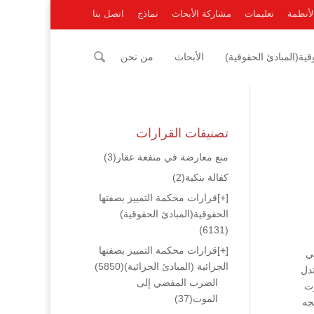
لأنظمة
تعليمات
مشاركة الأبحاث
نماذج
اتصل بنا
ية(المبادئ الحقوقية)
الأبحاث
من نحن
تصنيفات القرارات
منع معارضة في منفعة عقار
(3)
كفالة بنكية
(2)
[+]
قرارات محكمة التمييز بصفتها
الحقوقية(المبادئ الحقوقية)
(6131)
[+]
قرارات محكمة التمييز بصفتها
ي
الجزائية (المبادئ الجزائية)
(5850)
تدل
الضرب المفضي إلى
وت
الموت
(37)
جه