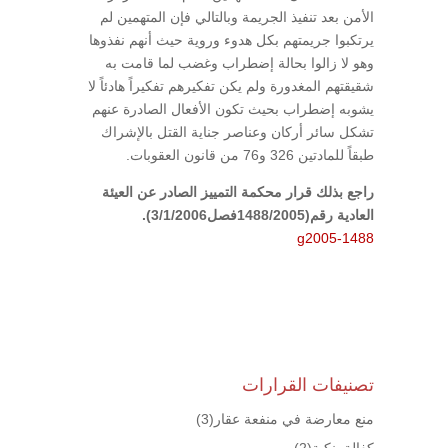
الأمن بعد تنفيذ الجريمة وبالتالي فإن المتهمين لم
يرتكبوا جريمتهم بكل هدوء وروية حيث أنهم نفذوها
وهو لا زالوا بحالة إضطراب وغضب لما قامت به
شقيقتهم المغدورة ولم يكن تفكيرهم تفكيراً هادئاً لا
يشوبه إضطراب بحيث تكون الأفعال الصادرة عنهم
تشكل سائر أركان وعناصر جناية القتل بالإشراك
طبقاً للمادتين 326 و76 من قانون العقوبات.
راجع بذلك قرار محكمة التمييز الصادر عن العيئة
العادية رقم(1488/2005فصل3/1/2006).
g2005-1488
تصنيفات القرارات
منع معارضة في منفعة عقار
(3)
كفالة بنكية
(2)