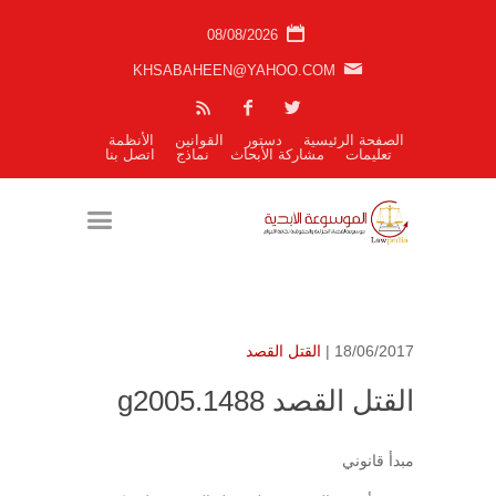
08/08/2026
KHSABAHEEN@YAHOO.COM
الصفحة الرئيسية
دستور
القوانين
الأنظمة
تعليمات
مشاركة الأبحاث
نماذج
اتصل بنا
18/06/2017 |
القتل القصد
القتل القصد g2005.1488
مبدأ قانوني