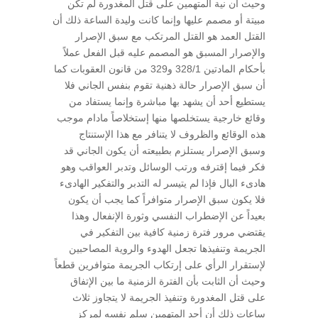
وحيث أن نية المتهمين على قتل المغدورة لم تكن
مبيتة أو مصمم عليها وإنما كانت وليدة الساعة ذلك أن
القتل العمد هو القتل المرتكب مع سبق الإصرار
والإصرار المسبق هو المصمم عليه قبل الفعل عملاً
بأحكام المادتين 328/1 و329 من قانون العقوبات كما
أن سبق الإصرار حالة ذهنية تقوم بنفس الجاني فلا
يستطيع أحد أن يشهد بها مباشرة وإنما يستفاد من
وقائع خارجية يستخلصها منها إستخلاصاً مادام موجب
هذه الوقائع والظروف لا يتنافر مع هذا الإستنتاج
وسبق الإصرار يستلزم بطبيعته أن يكون الجاني قد
فكر فيما إقترفه ورتب الوسائل وتدبر العواقب وهو
هادىء البال فإذا لم يتيسر له التدبر والتفكير الهادىء
فلا يكون سبق الإصرار متوافراً كما يجب أن يكون
بعيداً عن الإضطراب النفسي وثورة الإنفعال وهذا
يقتضي مرور فترة زمنية كافية بين التفكير في
الجريمة وتنفيذها تجعل الهدوء والروية المصاحبين
لإستقرار الرأي على إرتكاب الجريمة متوافرين قطعاً
وحيث أن الثابت بأن الفترة الزمنية ما بين الإتفاق
على قتل المغدورة وتنفيذ الجريمة لا يتجاوز ثلاث
ساعات ذلك أن أحد المتهمين سلم نفسه لمركز