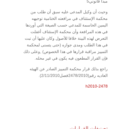
مبدأ قانوني5
وحيث أن وكيل المدعى عليه سبق أن طلب من
محكمة الإستئناف في مرافعته الختامية توجيهه
اليمين الحاسمة للمدعي حسب الصيغة التي أوردها
في هذه المرافعة وأن محكمة الإستئناف أغفلت
التعرض لهذه البينة خلافا للأصول وكان عليها أن تبت
في هذا الطلب ومدى جوازه (حتى يتسنى لمحكمة
التمييز مراقبة قرارها في هذا الخصوص) ,وعلى ذلك
فإن القرار المطعون فيه يكون في غير محله.
راجع بذلك قرار محكمة التمييز الصادر عن الهيئه
العاديه رقم(2478/2010فصل2/11/2010).
h2010-2478
تصنيفات القرارات