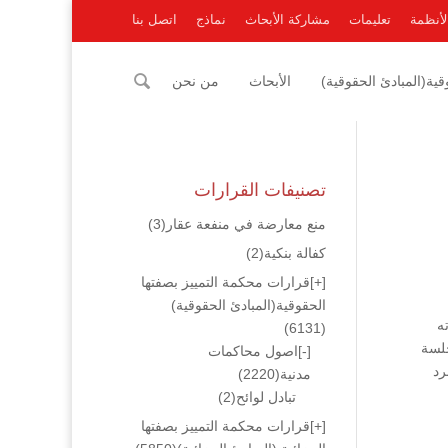
لأنظمة
تعليمات
مشاركة الأبحاث
نماذج
اتصل بنا
ية(المبادئ الحقوقية)
الأبحاث
من نحن
تصنيفات القرارات
منع معارضة في منفعة عقار
(3)
كفالة بنكية
(2)
[+]
قرارات محكمة التمييز بصفتها
الحقوقية(المبادئ الحقوقية)
ه
(6131)
قد حضر جلسة
[-]
اصول محاكمات
رد
مدنية
(2220)
تبادل لوائح
(2)
[+]
قرارات محكمة التمييز بصفتها