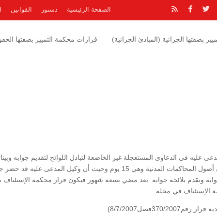
الصفحة الرئيسية
دستور
القوانين
ا
يز بصفتها الجزائية (المبادئ الجزائية)
قرارات محكمة التمييز بصفتها الحقوق
عى عليه في الدعاوى المستعجلة غير الخاضعة لتبادل اللوائح لتقديم جوابه وبينات
يجب أن لا تتجاوز المدة المحددة في المادة 77 من قانون أصول المحاكمات المدنية وهي 15 يوم وحيث أن وكيل المدعى عليه 
وابه وتقدم بلائحة جوابه بعد مضي تسعة شهور فيكون قرار محكمة الإستئناف ب
ة الإستئناف في محله.
370فصل8/7/2007).