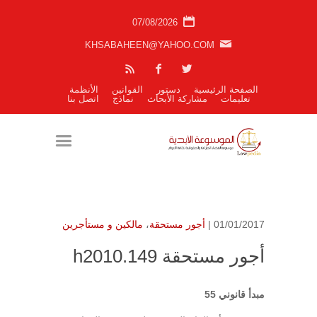
07/08/2026
KHSABAHEEN@YAHOO.COM
الصفحة الرئيسية
دستور
القوانين
الأنظمة
تعليمات
مشاركة الأبحاث
نماذج
اتصل بنا
01/01/2017 |
أجور مستحقة
،
مالكين و مستأجرين
أجور مستحقة h2010.149
مبدأ قانوني 55