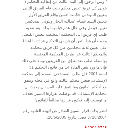
” ومن الرجوع إلى البند الثالث من إتفاقية التحكيم (
يتولى كل فريق تعيين محكم حيث قام الفريق الثاني
بتعيين المهندس حكمت حسن وقام الفريق الأول
بتعيين السيد عصام عبدالله النجار ويتولى المحكمين
تعيين فيصل وفي حال عدم قيامهما بذلك يتم تقديم
طلب إي فريق إلى المحكمة المختصة لتعيين الفيصل
وحيث أن هذا النص أن فريقي التحكيم قد إتفقا ابتداءً
على تعيين ثلاثة محكمين عين كل فريق محكمة
والمحكم الثالث عن طريق المحكمة المختصة
بواسطة طلب تقدمه إي من الفريقين وبناء على ذلك
فإن ما ورد بنص المادة 14 من قانون التحكيم 31
لسنة 2001 فإن طلب المستدعي المقدم إلى محكمة
الإستئناف فتعين محكم الثالث واقع في محله ويتفق
مع أحكام القانون وما إتفق عليه الفريقان وحيث أن
محكمة الإستئناف قد توصلت بقرارها المميز لخلاف
ما توصلت إليه فيكون قرارها مخالفاً للقانون”.
انظر بذلك قرار التمييز الصادر عن الهيئة العادية رقم
3728/2004 فصل بتاريخ 20/5/2005.
h2004.3728