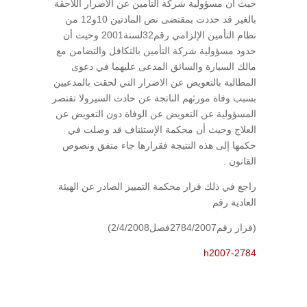
حيث أن مسؤولية شركة التأمين عن الأضرار اللاحقة
بالغير قد حددت بمقتضى نص المادتين 10و12 من
نظام التأمين الإلزامي رقم32لسنة2001 وحيث أن
حدود مسؤولية شركة التأمين بالتكافل والتضامن مع
مالك السيارة والسائق المدعى عليهما في دعوى
المطالبة بالتعويض عن الاضرار التي لحقت بالمدعيين
بسبب وفاة مورثهم الناتجة عن حادث السيرولا تقتصر
المسؤولية عن التعويض عن الوفاة دون التعويض عن
العلاج وحيث أن محكمة الإستئناف قد وصلت في
حكمها إلى هذه النتيجة فقرارها جاء متفق ونصوص
القانون .
راجع في ذلك قرار محكمة التمييز الصادر عن الهيئة
العادية رقم
(قرار رقم2784/2007فصل2/4/2008)
h2007-2784