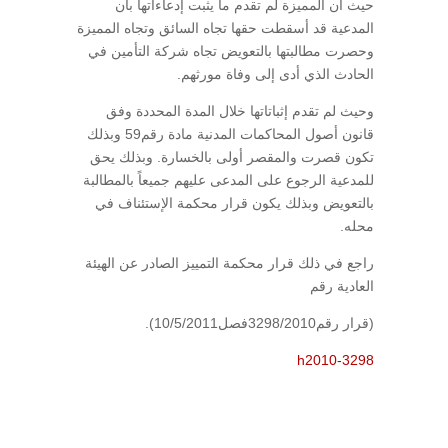
حيث أن المميزة لم تقدم ما يثبت إدعاءاتها بأن
المدعية قد أسقطت حقها تجاه السائق وتجاه المميزة
وحصرت مطالبتها بالتعويض تجاه شركة التأمين في
الحادث الذي أدى إلى وفاة مورثهم.
وحيث لم تقدم إثباتاتها خلال المدة المحددة وفق
قانون أصول المحاكمات المدنية مادة رقم59 وبذلك
تكون قصرت والمقصر أولى بالخسارة. وبذلك يحق
للمدعية الرجوع على المدعى عليهم جميعاً بالمطالبة
بالتعويض وبذلك يكون قرار محكمة الإستئناف في
محله.
راجع في ذلك قرار محكمة التمييز الصادر عن الهيئة
العادية رقم
(قرار رقم3298/2010فصل10/5/2011).
h2010-3298