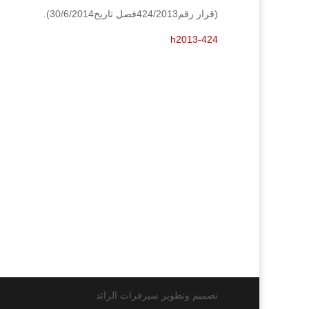
(قرار رقم424/2013فصل تاريخ30/6/2014).
h2013-424
تصميم وتطوير سيرفرات الرائد