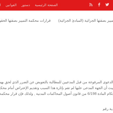
الصفحة الرئيسية
دستور
القوانين
ا
يز بصفتها الجزائية (المبادئ الجزائية)
قرارات محكمة التمييز بصفتها الحقوق
دعوى المرفوعة من قبل المدعيين للمطالبة بالتعويض عن الضرر الذي لحق بهم
ث أن الجهة المدعى عليها لم تقم بإثارة هذا السبب وتقديم الإعتراض أمام محك
الإستئناف لذا لا يمكن أثارته أمام محكمة التمييز عملاً بأحكام المادة 6/198 من قانون أصول المحاكمات المدنية , ولذلك فإن قرار محكم
ية رقم