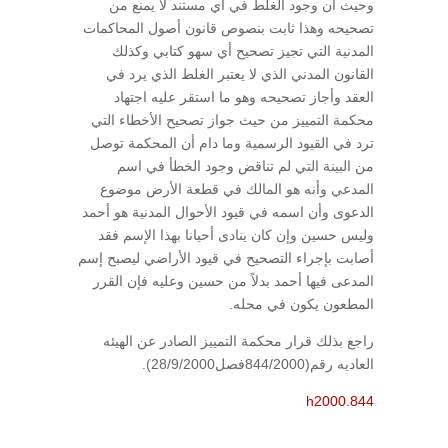
وحيث أن وجود الغلط في أي مستند لا يمنع من
تصحيحه وهذا ثابت بنصوص قانون أصول المحاكمات
المدنية التي تجيز تصحيح أي سهو كتابي وكذلك
القانون المدني الذي لا يعتبر الغلط الذي يرد في
العقد وأجاز تصحيحه وهو ما استقر عليه اجتهاد
محكمة التمييز من حيث جواز تصحيح الأخطاء التي
ترد في القيود الرسمية وما دام أن المحكمة توصل
من البينة التي لم تناقض وجود الخطأ في اسم
المدعي وأنه هو المالك في قطعة الأرض موضوع
الدعوى وأن اسمه في قيود الأحوال المدنية هو أحمد
وليس حسين وإن كان ينادى أحيانا بهذا الإسم فقد
أصابت بإجراء التصحيح في قيود الأراضي ليصبح إسم
المدعى فيها أحمد بدلاً من حسين وعليه فإن القرر
المطعون يكون في محله.
راجع بذلك قرار محكمة التمييز الصادر عن الهيئه
العاديه رقم(844/2000فصل28/9/2000).
h2000.844