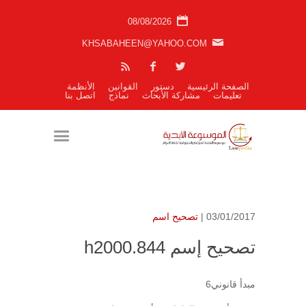
08/08/2026
KHSABAHEEN@YAHOO.COM
الصفحة الرئيسية
دستور
القوانين
الأنظمة
تعليمات
مشاركة الأبحاث
نماذج
اتصل بنا
03/01/2017 |
تصحيح اسم
تصحيح إسم h2000.844
مبدأ قانوني6