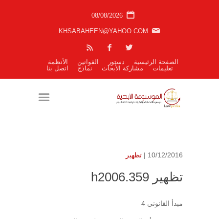
08/08/2026
KHSABAHEEN@YAHOO.COM
الصفحة الرئيسية
دستور
القوانين
الأنظمة
تعليمات
مشاركة الأبحاث
نماذج
اتصل بنا
10/12/2016 |
تظهير
تظهير h2006.359
مبدأ القانوني 4