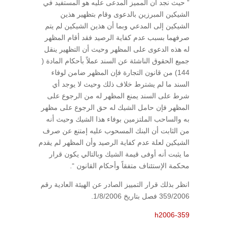
” حيث نجد أن المميز المدعى عليه هو المستفيد في
الشيكين المبرزين بالدعوى وقام بتظهير هذين
الشيكين إلى المدعي وبما أن هذين الشيكين لم يتم
صرفهما بسبب عدم كفاية الرصيد فقد أقام المظهر
له هذه الدعوى على المظهر وحيث أن التظهير ينقل
جميع الحقوق الناشئة عن السند عملاً بأحكام المادة (
144) من قانون التجارة فإن المظهر ضامن لوفاء
السند ما لم يشترط خلاف ذلك وحيث لا يوجد أي
شرط على السند يمنع المظهر له من الرجوع على
المظهر فإن حامل الشيك له حق الرجوع على مظهر
به والساحب الملتزمين بوفاء هذا الشيك وحيث أنه
من الثابت أن البنك المسحوب عليه إمتنع عن صرف
الشيكين لعلة عدم كفاية الرصيد وأن المظهر لم يقدم
ما يثبت أنه أوفى قيمة الشيك وبالتالي يكون قرار
محكمة الإستئناف متفقاً وأحكام القانون “.
انظر بذلك قرار التمييز الصادر عن الهيئة العادية رقم
359/2006 فصل بتاريخ 1/8/2006.
h2006-359